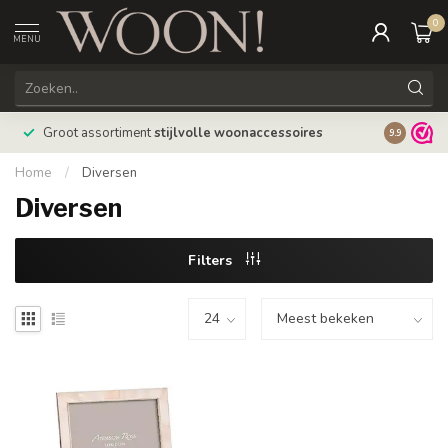
0
MENU
Bestellin
Groot assortiment
stijlvolle woonaccessoires
9.9
verzonde
Home
/
Diversen
Diversen
Filters