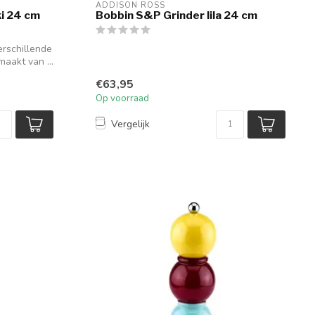
ADDISON ROSS
i 24 cm
Bobbin S&P Grinder lila 24 cm
erschillende
aakt van ...
€63,95
Op voorraad
Vergelijk