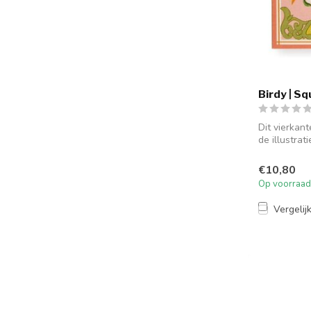
Birdy | S
Dit vierkant
de illustrati
€10,80
Op voorraad
Vergelij