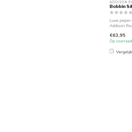
ADDISON R
Bobbin S&
Luxe peper-
Addison Ro
gecertificee.
€63,95
Op voorraad
Vergelij