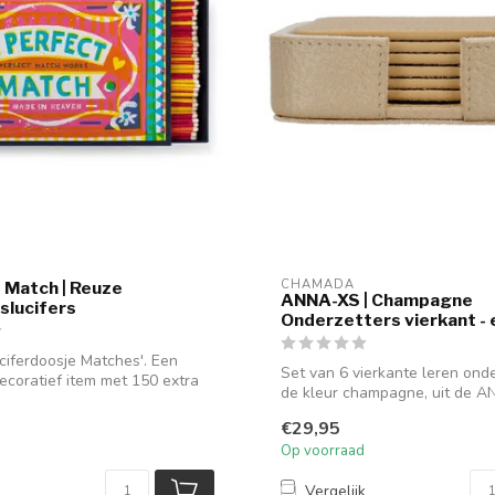
CHAMADA
 Match | Reuze
ANNA-XS | Champagne
dslucifers
Onderzetters vierkant - 
ciferdoosje Matches'. Een
Set van 6 vierkante leren onde
ecoratief item met 150 extra
de kleur champagne, uit de ANN
€29,95
Op voorraad
k
Vergelijk