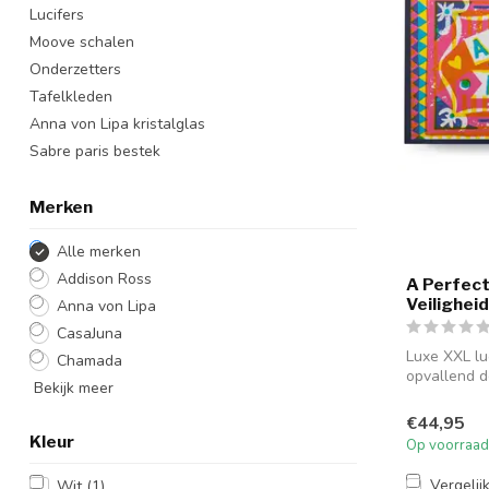
Lucifers
Moove schalen
Onderzetters
Tafelkleden
Anna von Lipa kristalglas
Sabre paris bestek
Merken
Alle merken
Addison Ross
A Perfect
Veilighei
Anna von Lipa
CasaJuna
Luxe XXL lu
Chamada
opvallend d
Bekijk meer
lan...
€44,95
Kleur
Op voorraad
Vergelij
Wit
(1)