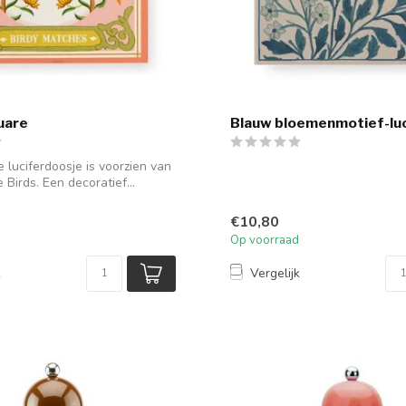
quare
Blauw bloemenmotief-luc
e luciferdoosje is voorzien van
e Birds. Een decoratief...
€10,80
Op voorraad
k
Vergelijk