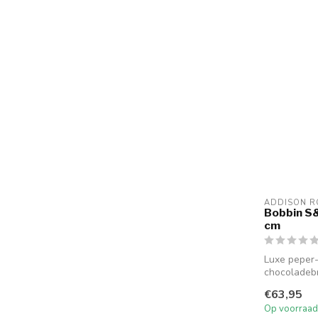
ADDISON R
Bobbin S
cm
Luxe peper-
chocoladebr
Gemaakt van
€63,95
Op voorraad