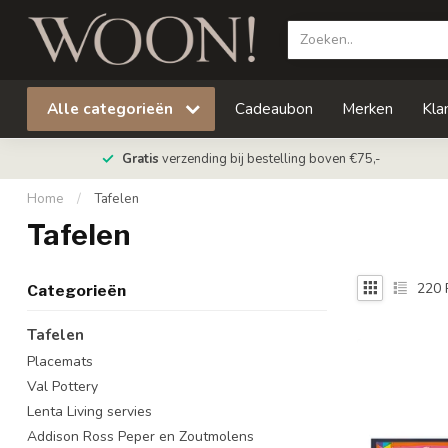
Alle categorieën
Cadeaubon
Merken
Kla
Gratis
verzending bij bestelling boven €75,-
Home
/
Tafelen
Tafelen
220
Categorieën
Tafelen
Placemats
Val Pottery
Lenta Living servies
Addison Ross Peper en Zoutmolens