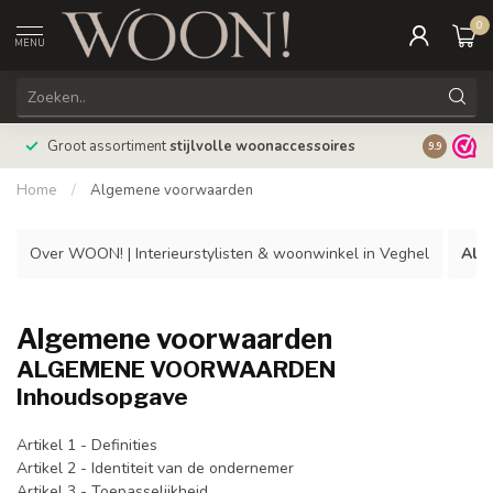
0
MENU
Bestellin
Groot assortiment
stijlvolle woonaccessoires
9.9
verzonde
Home
/
Algemene voorwaarden
Over WOON! | Interieurstylisten & woonwinkel in Veghel
Alg
Algemene voorwaarden
ALGEMENE VOORWAARDEN
Inhoudsopgave
Artikel 1 - Definities
Artikel 2 - Identiteit van de ondernemer
Artikel 3 - Toepasselijkheid