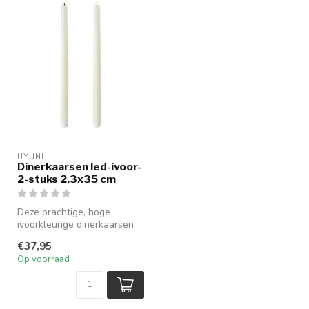
UYUNI
Dinerkaarsen led-ivoor-
2-stuks 2,3x35 cm
Deze prachtige, hoge
ivoorkleurige dinerkaarsen
van Uyuni van 35 cm hoog
€37,95
zijn ee...
Op voorraad