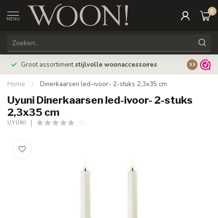
0
MENU
Bestellin
Groot assortiment
stijlvolle woonaccessoires
9.9
verzonde
Home
/
Dinerkaarsen led-ivoor- 2-stuks 2,3x35 cm
Uyuni Dinerkaarsen led-ivoor- 2-stuks
2,3x35 cm
(0)
UYUNI