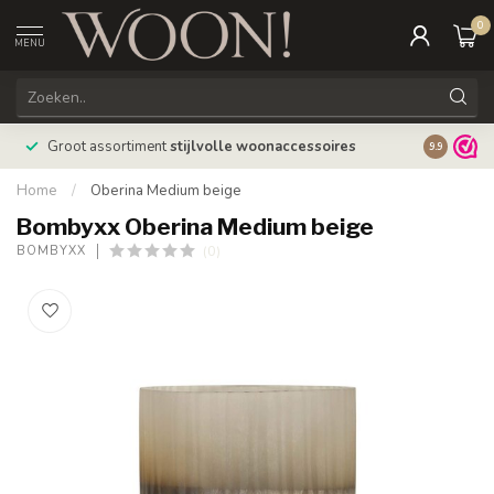
0
MENU
Bestellin
Groot assortiment
stijlvolle woonaccessoires
9.9
verzonde
Home
/
Oberina Medium beige
Bombyxx Oberina Medium beige
(0)
BOMBYXX