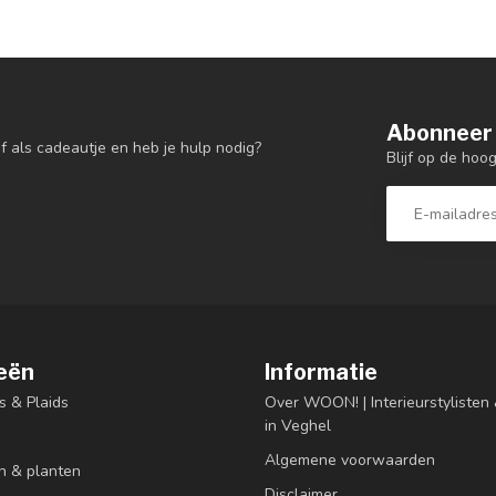
Abonneer 
f als cadeautje en heb je hulp nodig?
Blijf op de hoo
eën
Informatie
s & Plaids
Over WOON! | Interieurstyliste
in Veghel
Algemene voorwaarden
n & planten
Disclaimer