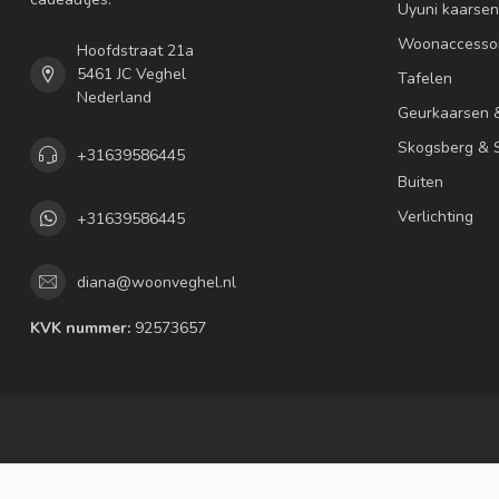
Uyuni kaarsen
Woonaccessoi
Hoofdstraat 21a
5461 JC Veghel
Tafelen
Nederland
Geurkaarsen 
Skogsberg & S
+31639586445
Buiten
Verlichting
+31639586445
diana@woonveghel.nl
KVK nummer:
92573657