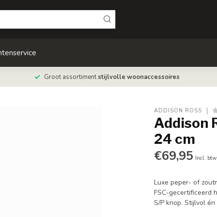
ntenservice
Groot assortiment
stijlvolle woonaccessoires
ADDISON ROSS
Addison 
24 cm
€69,95
Incl. btw
Luxe peper- of zout
FSC-gecertificeerd 
S/P knop. Stijlvol é