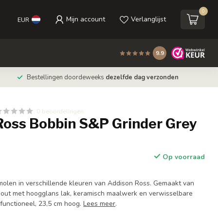
0
Mijn account
Verlanglijst
EUR
9.9
Bestellingen doordeweeks
dezelfde dag verzonden
0 beoordelingen
Ross Bobbin S&P Grinder Grey
Op voorraad
molen in verschillende kleuren van Addison Ross. Gemaakt van
hout met hoogglans lak, keramisch maalwerk en verwisselbare
n functioneel, 23,5 cm hoog.
Lees meer
.