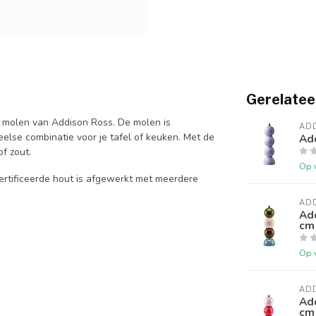
Gerelatee
e molen van Addison Ross. De molen is
AD
else combinatie voor je tafel of keuken. Met de
Add
f zout.
Op 
ertificeerde hout is afgewerkt met meerdere
AD
Ad
cm
Op 
AD
Add
cm