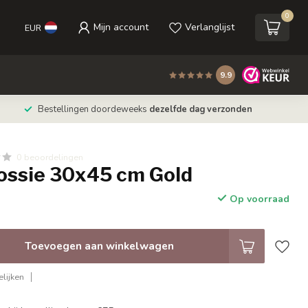
0
Mijn account
Verlanglijst
EUR
9.9
Bestellingen doordeweeks
dezelfde dag verzonden
0 beoordelingen
rossie 30x45 cm Gold
Op voorraad
Toevoegen aan winkelwagen
lijken