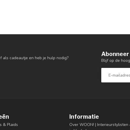
Abonneer 
f als cadeautje en heb je hulp nodig?
Blijf op de hoo
eën
Informatie
s & Plaids
Over WOON! | Interieurstyliste