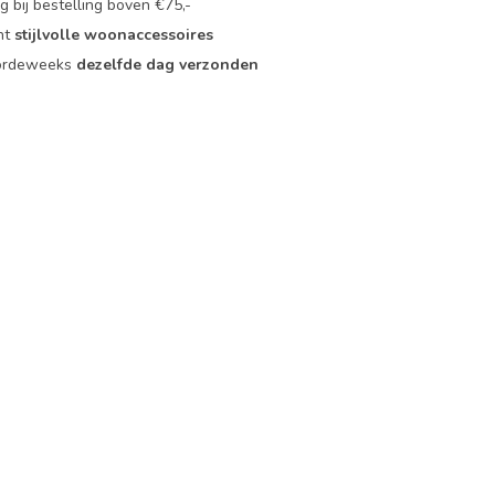
 bij bestelling boven €75,-
nt
stijlvolle woonaccessoires
oordeweeks
dezelfde dag verzonden