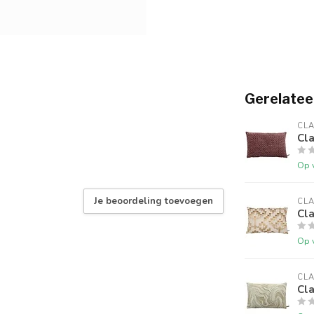
Gerelatee
CLA
Cl
Op 
Je beoordeling toevoegen
CLA
Cl
Op 
CLA
Cl