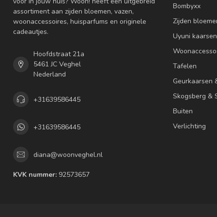
voor in jouw huis? Woon! heeft een uitgebreid
Bombyxx
assortiment aan zijden bloemen, vazen,
Zijden bloeme
woonaccessoires, huisparfums en originele
cadeautjes.
Uyuni kaarsen
Woonaccessoi
Hoofdstraat 21a
5461 JC Veghel
Tafelen
Nederland
Geurkaarsen 
Skogsberg & S
+31639586445
Buiten
Verlichting
+31639586445
diana@woonveghel.nl
KVK nummer:
92573657