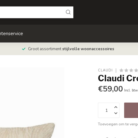
ntenservice
Groot assortiment
stijlvolle woonaccessoires
CLAUDI
Claudi C
€59,00
Incl. btw
Toevoegen om te verge