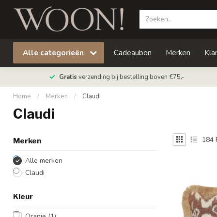
Alle categorieën
Cadeaubon
Merken
Kla
Gratis
verzending bij bestelling boven €75,-
Home
/
Merken
/
Claudi
Claudi
184
Merken
Alle merken
Claudi
Kleur
Oranje
(1)