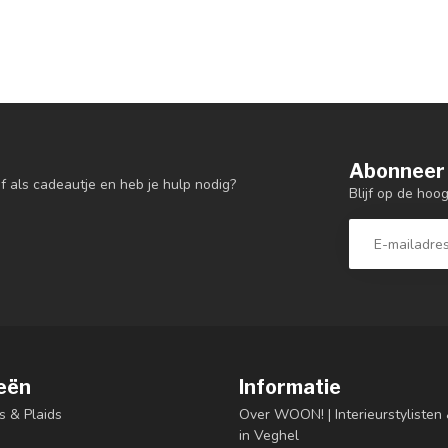
Abonneer 
f als cadeautje en heb je hulp nodig?
Blijf op de hoo
eën
Informatie
s & Plaids
Over WOON! | Interieurstyliste
in Veghel