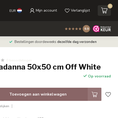
0
Mijn account
Verlanglijst
EUR
9.9
Bestellingen doordeweeks
dezelfde dag verzonden
0 beoordelingen
radanna 50x50 cm Off White
Op voorraad
Toevoegen aan winkelwagen
lijken