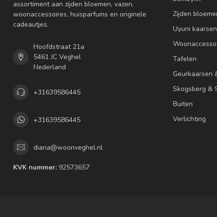
assortiment aan zijden bloemen, vazen,
Zijden bloeme
woonaccessoires, huisparfums en originele
cadeautjes.
Uyuni kaarsen
Woonaccessoi
Hoofdstraat 21a
5461 JC Veghel
Tafelen
Nederland
Geurkaarsen 
Skogsberg & S
+31639586445
Buiten
Verlichting
+31639586445
diana@woonveghel.nl
KVK nummer:
92573657