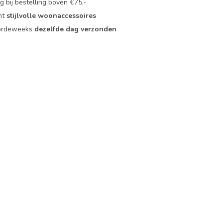
 bij bestelling boven €75,-
nt
stijlvolle woonaccessoires
oordeweeks
dezelfde dag verzonden