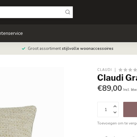
ntenservice
Groot assortiment
stijlvolle woonaccessoires
CLAUDI
Claudi G
€89,00
Incl. btw
Toevoegen om te verge