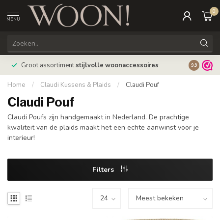
0
MENU
Bestellin
Groot assortiment
stijlvolle woonaccessoires
9.9
verzonde
Home
/
Claudi Kussens & Plaids
/
Claudi Pouf
Claudi Pouf
Claudi Poufs zijn handgemaakt in Nederland. De prachtige
kwaliteit van de plaids maakt het een echte aanwinst voor je
interieur!
Filters