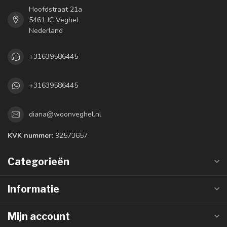
Hoofdstraat 21a
5461 JC Veghel
Nederland
+31639586445
+31639586445
diana@woonveghel.nl
KVK nummer:
92573657
Categorieën
Informatie
Mijn account