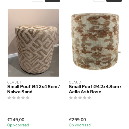
CLAUDI
CLAUDI
Small Pouf Ø42x48cm /
Small Pouf Ø42x48cm /
Naiwa Sand
Aelia Ash Rose
€249,00
€299,00
Op voorraad
Op voorraad