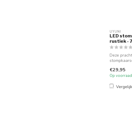
UYUNI
LED stomp
rustiek -
Deze prach
stompkaarse
een aanwinst
€29,95
Op voorraad
Vergelij