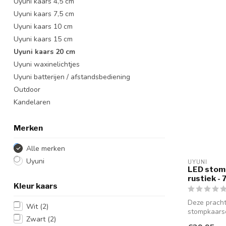
Uyuni kaars 4,5 cm
Uyuni kaars 7,5 cm
Uyuni kaars 10 cm
Uyuni kaars 15 cm
Uyuni kaars 20 cm
Uyuni waxinelichtjes
Uyuni batterijen / afstandsbediening
Outdoor
Kandelaren
Merken
Alle merken
Uyuni
UYUNI
LED stomp
rustiek -
Kleur kaars
Deze pracht
Wit
(2)
stompkaars
Zwart
(2)
staan pr...