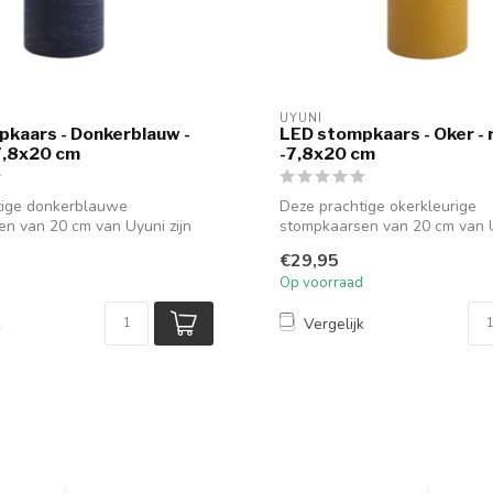
UYUNI
kaars - Donkerblauw -
LED stompkaars - Oker - 
 7,8x20 cm
-7,8x20 cm
tige donkerblauwe
Deze prachtige okerkleurige
n van 20 cm van Uyuni zijn
stompkaarsen van 20 cm van U
 v...
een aanwinst v...
€29,95
Op voorraad
k
Vergelijk