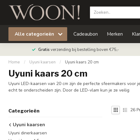
Alle categorieën
Cadeaubon
Merken
Kla
Gratis
verzending bij bestelling boven €75,-
Home
/
Uyuni kaarsen
/
Uyuni kaars 20 cm
Uyuni kaars 20 cm
Uyuni LED-kaarsen van 20 cm zijn de perfecte sfeermakers voor j
echt te onderscheiden zijn. Door de LED-vlam kun je ze veilig
26
P
Categorieën
Uyuni kaarsen
Uyuni dinerkaarsen