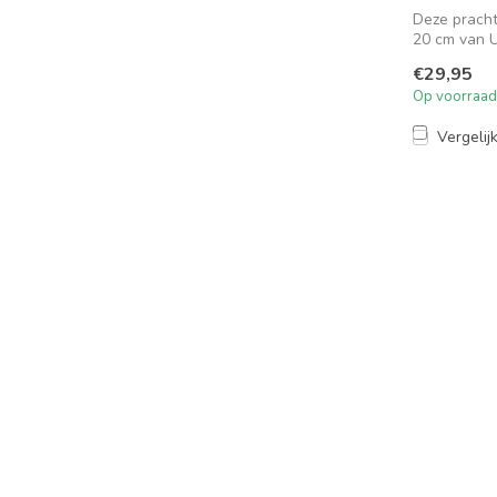
Deze prach
20 cm van U
je...
€29,95
Op voorraad
Vergelij