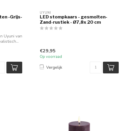
UYUNI
en -Grijs-
LED stompkaars - gesmolten-
Zand-rustiek - Ø7,8x 20 cm
an Uyuni van
listisch...
€29,95
Op voorraad
Vergelijk