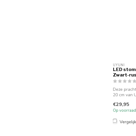
UYUNI
LED stom
Zwart-rus
Deze prach
20 cm van U
je...
€29,95
Op voorraad
Vergelij