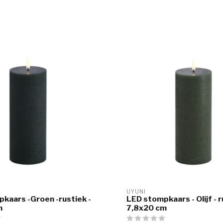
UYUNI
kaars -Groen -rustiek -
LED stompkaars - Olijf - r
m
7,8x20 cm