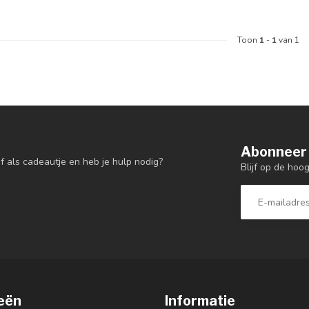
Toon
1
-
1
van 1
Abonneer 
f als cadeautje en heb je hulp nodig?
Blijf op de hoo
eën
Informatie