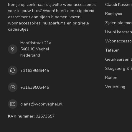
Ben je op zoek naar stijlvolle woonaccessoires
Claudi Kussen
voor in jouw huis? Woon! heeft een uitgebreid
Bombyxx
assortiment aan zijden bloemen, vazen,
Zijden bloeme
woonaccessoires, huisparfums en originele
cadeautjes.
Uyuni kaarsen
Woonaccessoi
Hoofdstraat 21a
5461 JC Veghel
Tafelen
Nederland
Geurkaarsen 
Skogsberg & S
+31639586445
Buiten
Verlichting
+31639586445
diana@woonveghel.nl
KVK nummer:
92573657