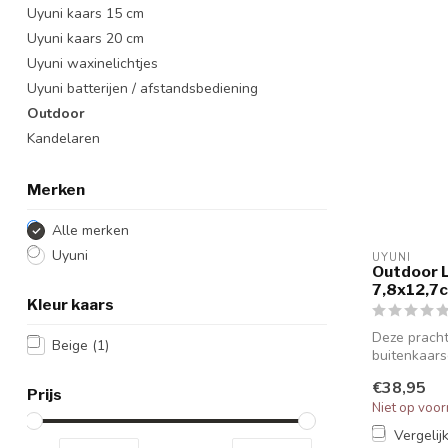
Uyuni kaars 15 cm
Uyuni kaars 20 cm
Uyuni waxinelichtjes
Uyuni batterijen / afstandsbediening
Outdoor
Kandelaren
Merken
Alle merken
Uyuni
UYUNI
Outdoor 
7,8x12,7
Kleur kaars
Deze pracht
Beige
(1)
buitenkaars
staan prachti
€38,95
Prijs
Niet op voor
Vergelij