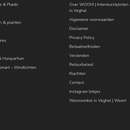
s & Plaids
Over WOON! | Interieurstyliste
in Veghel
Algemene voorwaarden
n & planten
Disclaimer
Privacy Policy
res
Betaalmethoden
Verzenden
& Huisparfum
Retourbeleid
mart – Windlichten
Klachten
Contact
Instagram linkjes
Woonwinkel in Veghel | Woon!