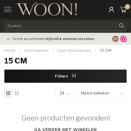
0
MENU
Bestellin
Groot assortiment
stijlvolle woonaccessoires
9.9
verzonde
Home
/
Uyuni kaarsen
/
Uyuni dinerkaarsen
/
15 CM
15 CM
Filters
Geen producten gevonden!
GA VERDER MET WINKELEN