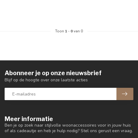
Toon
1
-
0
van 0
Abonneer je op onze nieuwsbrief
Blijf op de hoogte over onze laatste acties
Meer informatie
Ben je op zoek naar stijlvolle woonaccessoires voor in jouw huis
of als cadeautje en heb je hulp nodig? Stel ons gerust een vraag.