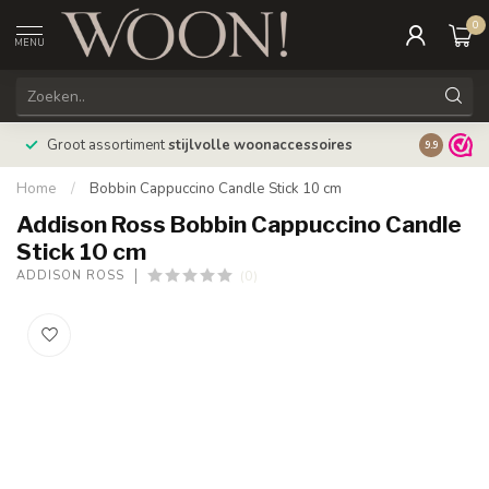
0
MENU
Bestellin
Groot assortiment
stijlvolle woonaccessoires
9.9
verzonde
Home
/
Bobbin Cappuccino Candle Stick 10 cm
Addison Ross Bobbin Cappuccino Candle
Stick 10 cm
(0)
ADDISON ROSS