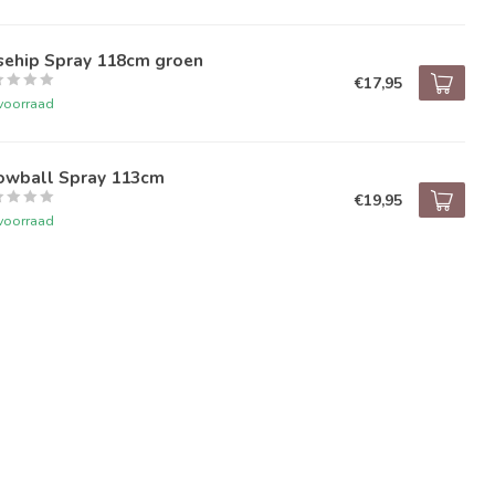
sehip Spray 118cm groen
€17,95
voorraad
owball Spray 113cm
€19,95
voorraad