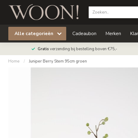
Alle categorieën
Cadeaubon
Merken
Kla
Gratis
verzending bij bestelling boven €75,-
Home
/
Juniper Berry Stem 95cm groen