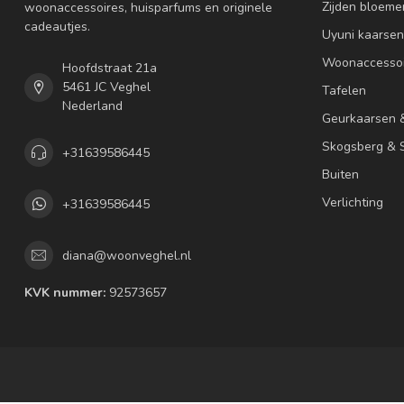
Zijden bloeme
woonaccessoires, huisparfums en originele
cadeautjes.
Uyuni kaarsen
Woonaccessoi
Hoofdstraat 21a
5461 JC Veghel
Tafelen
Nederland
Geurkaarsen 
Skogsberg & S
+31639586445
Buiten
Verlichting
+31639586445
diana@woonveghel.nl
KVK nummer:
92573657