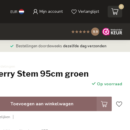
0
Mijn account
Verlanglijst
EUR
9.9
Bestellingen doordeweeks
dezelfde dag verzonden
rdelingen
Berry Stem 95cm groen
Op voorraad
Toevoegen aan winkelwagen
lijken