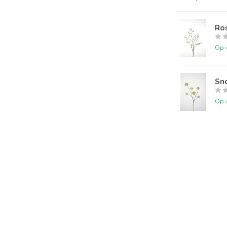
Ro
Op 
Sn
Op 