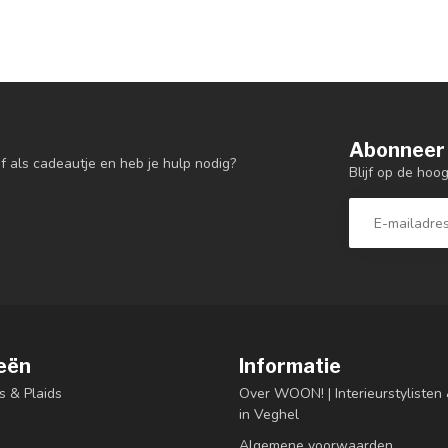
Abonneer 
f als cadeautje en heb je hulp nodig?
Blijf op de hoo
eën
Informatie
s & Plaids
Over WOON! | Interieurstyliste
in Veghel
Algemene voorwaarden