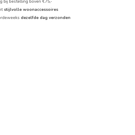
 bij bestelling boven €75,-
nt
stijlvolle woonaccessoires
oordeweeks
dezelfde dag verzonden