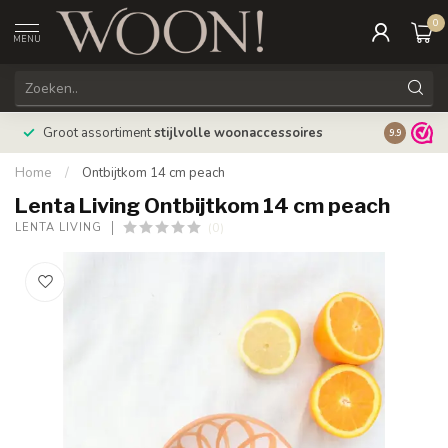
0
MENU
Bestellin
Groot assortiment
stijlvolle woonaccessoires
9.9
verzonde
Home
/
Ontbijtkom 14 cm peach
Lenta Living Ontbijtkom 14 cm peach
(0)
LENTA LIVING