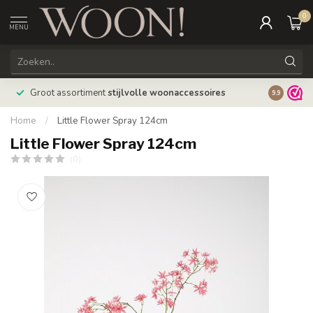
0
MENU
Bestellin
Groot assortiment
stijlvolle woonaccessoires
9.9
verzonde
Home
/
Little Flower Spray 124cm
Little Flower Spray 124cm
(0)