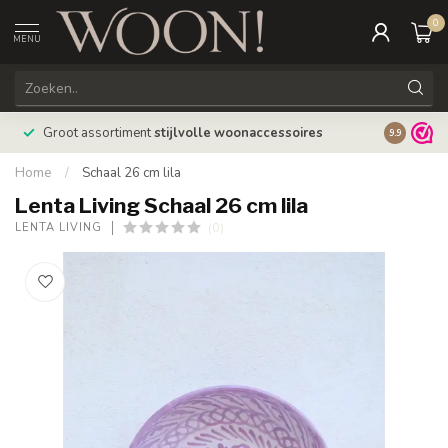
0
MENU
Bestellin
Groot assortiment
stijlvolle woonaccessoires
9.9
verzonde
Home
/
Schaal 26 cm lila
Lenta Living Schaal 26 cm lila
(0)
LENTA LIVING