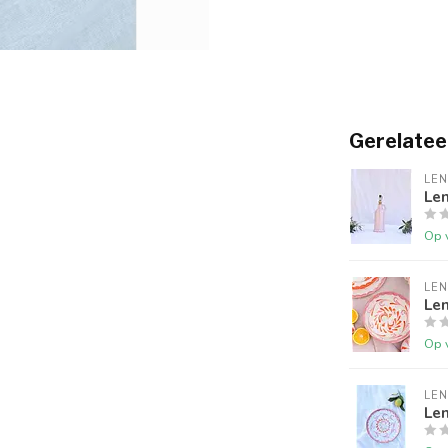
Gerelatee
LEN
Len
Op 
LEN
Len
Op 
LEN
Len