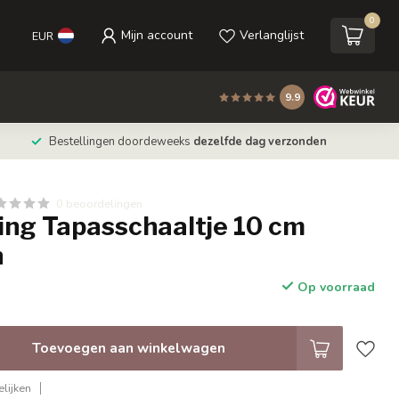
0
Mijn account
Verlanglijst
EUR
9.9
Bestellingen doordeweeks
dezelfde dag verzonden
0 beoordelingen
ing Tapasschaaltje 10 cm
n
Op voorraad
Toevoegen aan winkelwagen
lijken