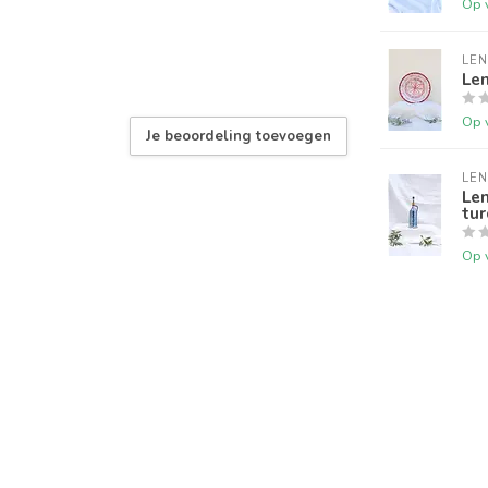
Op 
LEN
Len
Op 
Je beoordeling toevoegen
LEN
Len
tur
Op 