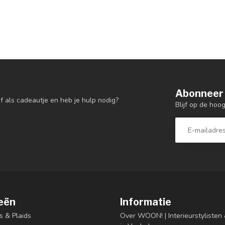
Abonneer 
f als cadeautje en heb je hulp nodig?
Blijf op de hoo
eën
Informatie
s & Plaids
Over WOON! | Interieurstyliste