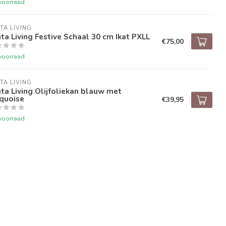
voorraad
TA LIVING
ta Living Festive Schaal 30 cm Ikat PXLL
€75,00
voorraad
TA LIVING
ta Living Olijfoliekan blauw met
quoise
€39,95
voorraad