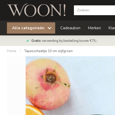
Alle categorieën
Cadeaubon
Merken
Kla
Gratis
verzending bij bestelling boven €75,-
Home
/
Tapasschaaltje 10 cm olijfgroen