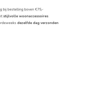
 bij bestelling boven €75,-
nt
stijlvolle woonaccessoires
oordeweeks
dezelfde dag verzonden