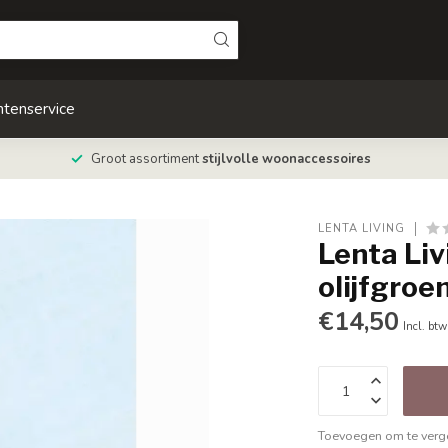
ntenservice
Groot assortiment
stijlvolle woonaccessoires
LENTA LIVING
Lenta Liv
olijfgroe
€14,50
Incl. btw
Toevoegen om te verge