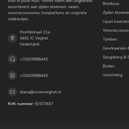
voor in jouw huis? Woon! heeft een uitgebreid
Bombyxx
assortiment aan zijden bloemen, vazen,
Zijden bloeme
woonaccessoires, huisparfums en originele
cadeautjes.
Uyuni kaarsen
Woonaccessoi
Hoofdstraat 21a
5461 JC Veghel
Tafelen
Nederland
Geurkaarsen 
Skogsberg & S
+31639586445
Buiten
Verlichting
+31639586445
diana@woonveghel.nl
KVK nummer:
92573657