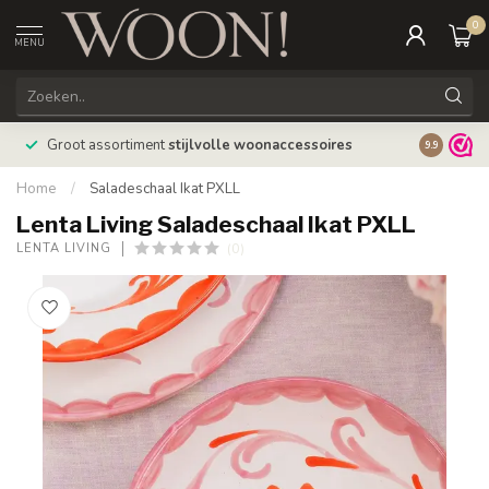
0
MENU
Bestellin
Groot assortiment
stijlvolle woonaccessoires
9.9
verzonde
Home
/
Saladeschaal Ikat PXLL
Lenta Living Saladeschaal Ikat PXLL
(0)
LENTA LIVING