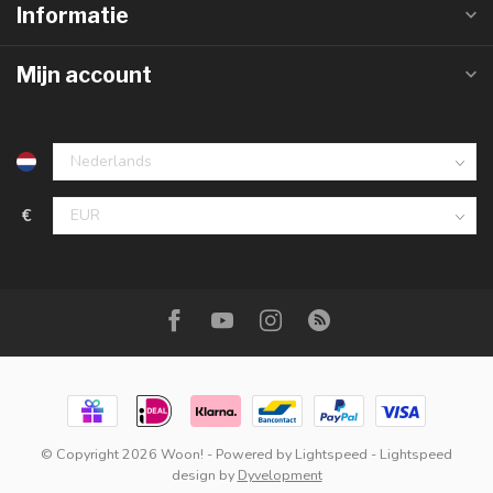
Informatie
Mijn account
€
© Copyright 2026 Woon!
- Powered by
Lightspeed
-
Lightspeed
design
by
Dyvelopment