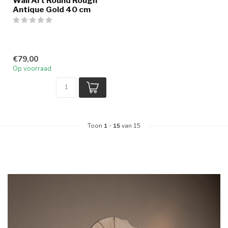
Wall Art Round Rough
Antique Gold 40 cm
€79,00
Op voorraad
Toon
1
-
15
van 15