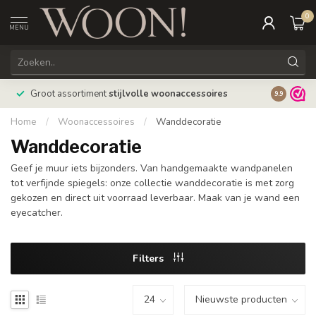
0
MENU
Bestellin
Groot assortiment
stijlvolle woonaccessoires
9.9
verzonde
Home
/
Woonaccessoires
/
Wanddecoratie
Wanddecoratie
Geef je muur iets bijzonders. Van handgemaakte wandpanelen
tot verfijnde spiegels: onze collectie wanddecoratie is met zorg
gekozen en direct uit voorraad leverbaar. Maak van je wand een
eyecatcher.
Filters