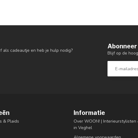
Abonneer 
f als cadeautje en heb je hulp nodig?
Blijf op de hoo
eën
Informatie
s & Plaids
Over WOON! | Interieurstyliste
in Veghel
Algemene voorwaarden