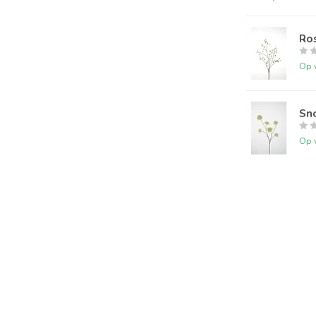
Ro
Op 
Sn
Op 