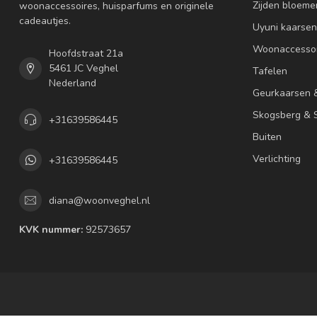
Zijden bloeme
woonaccessoires, huisparfums en originele
cadeautjes.
Uyuni kaarsen
Woonaccessoi
Hoofdstraat 21a
5461 JC Veghel
Tafelen
Nederland
Geurkaarsen 
Skogsberg & S
+31639586445
Buiten
Verlichting
+31639586445
diana@woonveghel.nl
KVK nummer:
92573657