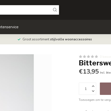
ntenservice
Groot assortiment
stijlvolle woonaccessoires
0 beoo
Bittersw
€13,95
Incl. btw
Toevoegen om te verge