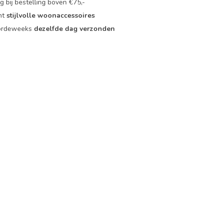
 bij bestelling boven €75,-
nt
stijlvolle woonaccessoires
oordeweeks
dezelfde dag verzonden