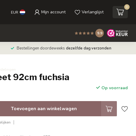
0
Mijn account
Verlanglijst
EUR
9.9
Bestellingen doordeweeks
dezelfde dag verzonden
rdelingen
eet 92cm fuchsia
Op voorraad
Toevoegen aan winkelwagen
lijken