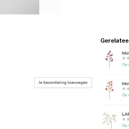
Gerelatee
Mi
Op 
Je beoordeling toevoegen
Mi
Op 
LA
Op 