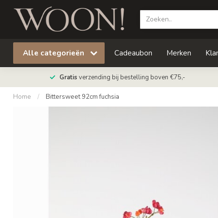
Alle categorieën
Cadeaubon
Merken
Kla
Gratis
verzending bij bestelling boven €75,-
Home
/
Bittersweet 92cm fuchsia