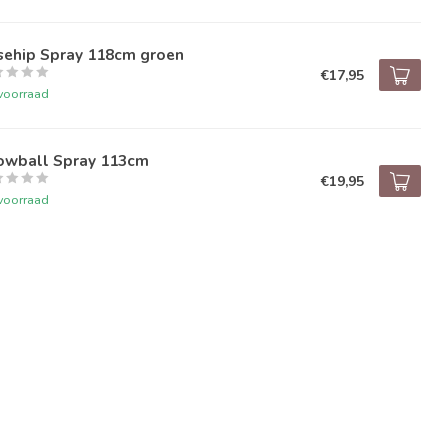
sehip Spray 118cm groen
€17,95
voorraad
owball Spray 113cm
€19,95
voorraad