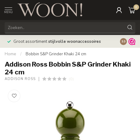
0
MENU
Bestellin
Groot assortiment
stijlvolle woonaccessoires
9.9
verzonde
Home
/
Bobbin S&P Grinder Khaki 24 cm
Addison Ross Bobbin S&P Grinder Khaki
24 cm
(0)
ADDISON ROSS