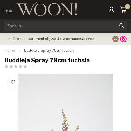
0
MENU
Bestellin
Groot assortiment
stijlvolle woonaccessoires
9.9
verzonde
Home
/
Buddleja Spray 78cm fuchsia
Buddleja Spray 78cm fuchsia
(0)