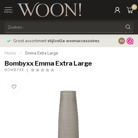
0
MENU
Bestellin
Groot assortiment
stijlvolle woonaccessoires
9.9
verzonde
Home
/
Emma Extra Large
Bombyxx Emma Extra Large
(0)
BOMBYXX