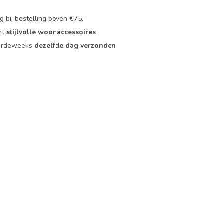
 bij bestelling boven €75,-
nt
stijlvolle woonaccessoires
oordeweeks
dezelfde dag verzonden