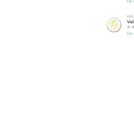
Op 
VAL
Val
Op 