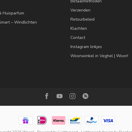
Betaalmethoden
Verzenden
& Huisparfum
Retourbeleid
mart – Windlichten
Klachten
Contact
Instagram linkjes
Woonwinkel in Veghel | Woon!
pyright 2026 Woon!
- Powered by
Lightspeed
-
Lightspeed design
by
Dyvelo