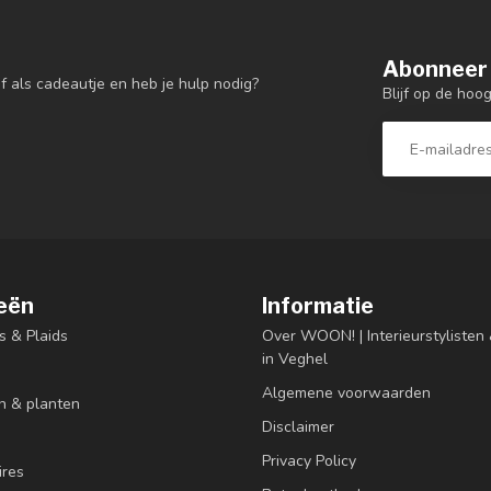
Abonneer 
f als cadeautje en heb je hulp nodig?
Blijf op de hoo
eën
Informatie
s & Plaids
Over WOON! | Interieurstyliste
in Veghel
Algemene voorwaarden
n & planten
Disclaimer
Privacy Policy
res