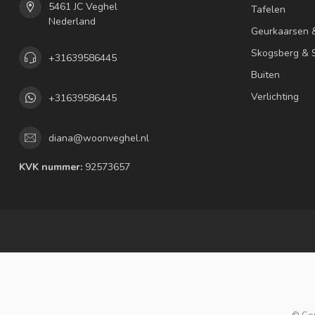
5461 JC Veghel
Tafelen
Nederland
Geurkaarsen 
Skogsberg & S
+31639586445
Buiten
Verlichting
+31639586445
diana@woonveghel.nl
KVK nummer:
92573657
© Co