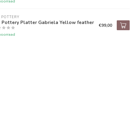
voorraad
 POTTERY
 Pottery Platter Gabriela Yellow feather
€99,00
voorraad