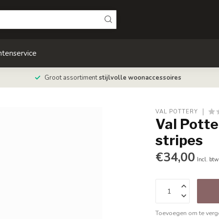
ntenservice
Groot assortiment
stijlvolle woonaccessoires
VAL POTTERY
Val Pott
stripes
€34,00
Incl. btw
Toevoegen om te verge