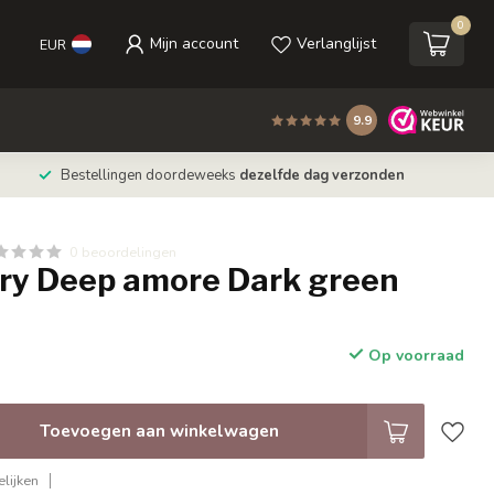
0
Mijn account
Verlanglijst
EUR
9.9
Bestellingen doordeweeks
dezelfde dag verzonden
0 beoordelingen
ery Deep amore Dark green
Op voorraad
Toevoegen aan winkelwagen
lijken