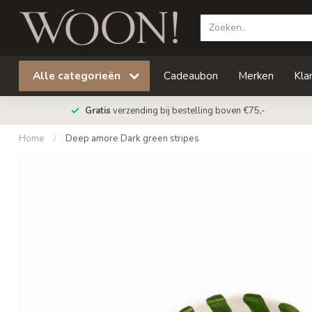
Alle categorieën
Cadeaubon
Merken
Kla
Gratis
verzending bij bestelling boven €75,-
Home
/
Deep amore Dark green stripes