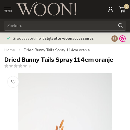
0
MENU
Bestellin
Groot assortiment
stijlvolle woonaccessoires
9.9
verzonde
Home
/
Dried Bunny Tails Spray 114cm oranje
Dried Bunny Tails Spray 114cm oranje
(0)