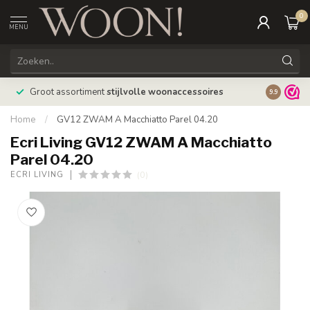
0
MENU
Bestellin
Groot assortiment
stijlvolle woonaccessoires
9.9
verzonde
Home
/
GV12 ZWAM A Macchiatto Parel 04.20
Ecri Living GV12 ZWAM A Macchiatto
Parel 04.20
(0)
ECRI LIVING