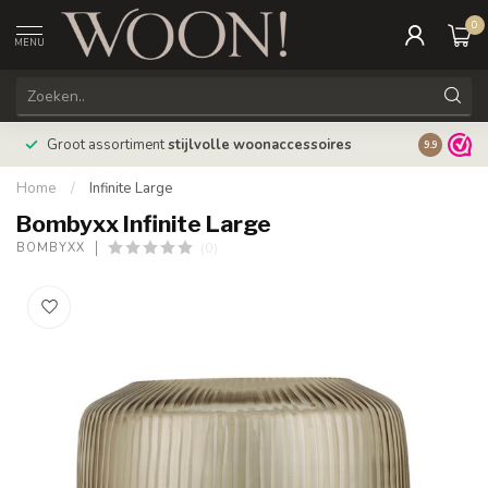
0
MENU
Bestellin
Groot assortiment
stijlvolle woonaccessoires
9.9
verzonde
Home
/
Infinite Large
Bombyxx Infinite Large
(0)
BOMBYXX