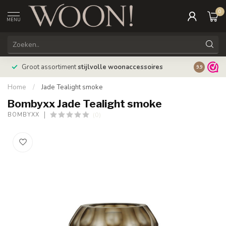
0
MENU
Bestellin
Groot assortiment
stijlvolle woonaccessoires
9.9
verzonde
Home
/
Jade Tealight smoke
Bombyxx Jade Tealight smoke
(0)
BOMBYXX