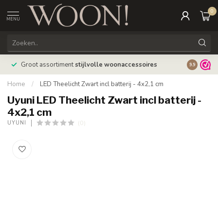
0
MENU
Bestellin
Groot assortiment
stijlvolle woonaccessoires
9.9
verzonde
Home
/
LED Theelicht Zwart incl batterij - 4x2,1 cm
Uyuni LED Theelicht Zwart incl batterij -
4x2,1 cm
(0)
UYUNI