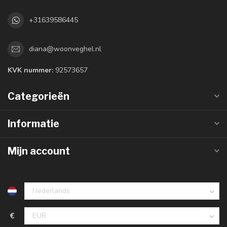
+31639586445
diana@woonveghel.nl
KVK nummer:
92573657
Categorieën
Informatie
Mijn account
€