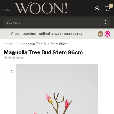
0
MENU
Bestellin
Groot assortiment
stijlvolle woonaccessoires
9.9
verzonde
Home
/
Magnolia Tree Bud Stem 86cm
Magnolia Tree Bud Stem 86cm
(0)