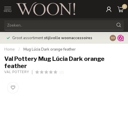
0
MENU
Bestellin
Groot assortiment
stijlvolle woonaccessoires
9.9
verzonde
Home
/
Mug Lúcia Dark orange feather
Val Pottery Mug Lúcia Dark orange
feather
(0)
VAL POTTERY