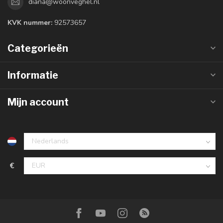
diana@woonveghel.nl
KVK nummer:
92573657
Categorieën
Informatie
Mijn account
€