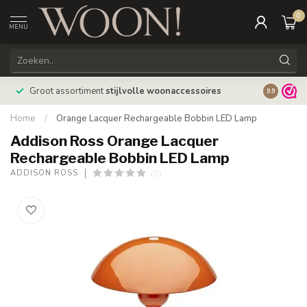
0
MENU
Bestellin
Groot assortiment
stijlvolle woonaccessoires
9.9
verzonde
Home
/
Orange Lacquer Rechargeable Bobbin LED Lamp
Addison Ross Orange Lacquer
Rechargeable Bobbin LED Lamp
(0)
ADDISON ROSS