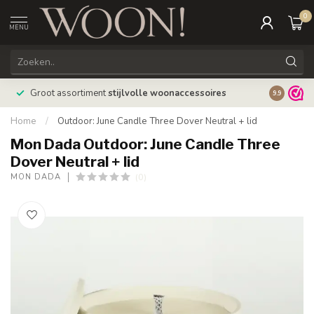
0
MENU
Bestellin
Groot assortiment
stijlvolle woonaccessoires
9.9
verzonde
Home
/
Outdoor: June Candle Three Dover Neutral + lid
Mon Dada Outdoor: June Candle Three
Dover Neutral + lid
(0)
MON DADA