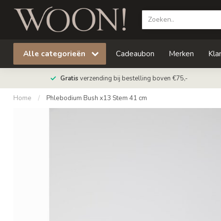
Alle categorieën
Cadeaubon
Merken
Kla
Gratis
verzending bij bestelling boven €75,-
Home
/
Phlebodium Bush x13 Stem 41 cm