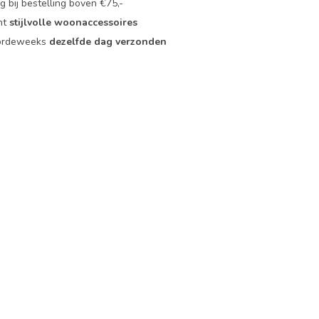
 bij bestelling boven €75,-
nt
stijlvolle woonaccessoires
oordeweeks
dezelfde dag verzonden