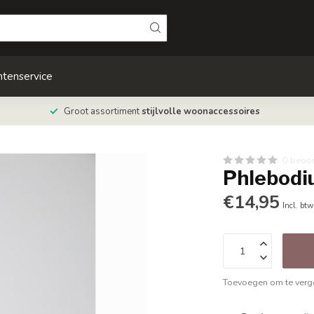
ntenservice
Groot assortiment
stijlvolle woonaccessoires
0 beoo
Phlebodi
€14,95
Incl. btw
Toevoegen om te verge