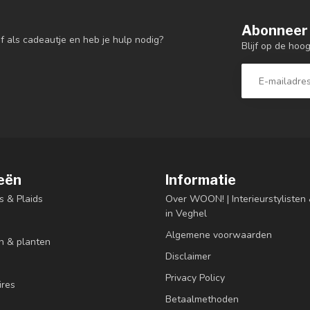
Abonneer 
f als cadeautje en heb je hulp nodig?
Blijf op de hoo
eën
Informatie
s & Plaids
Over WOON! | Interieurstyliste
in Veghel
Algemene voorwaarden
n & planten
Disclaimer
Privacy Policy
res
Betaalmethoden