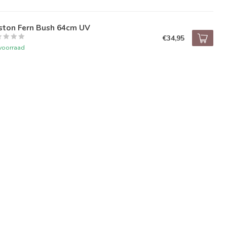
ston Fern Bush 64cm UV
€34,95
voorraad