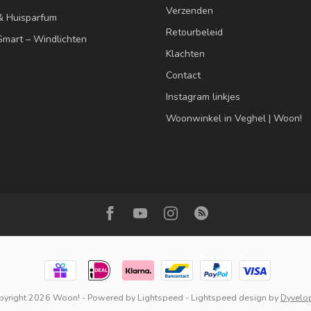
Verzenden
& Huisparfum
Retourbeleid
mart – Windlichten
Klachten
Contact
Instagram linkjes
Woonwinkel in Veghel | Woon!
pyright 2026 Woon!
- Powered by
Lightspeed
-
Lightspeed design
by
Dyvelo