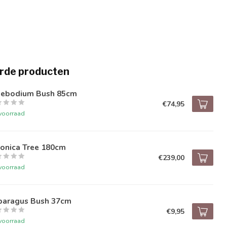
rde producten
lebodium Bush 85cm
€74,95
voorraad
ponica Tree 180cm
€239,00
voorraad
paragus Bush 37cm
€9,95
voorraad