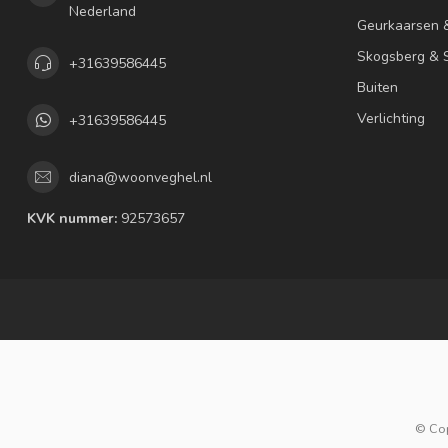
Nederland
Geurkaarsen 
Skogsberg & S
+31639586445
Buiten
Verlichting
+31639586445
diana@woonveghel.nl
KVK nummer:
92573657
© Co