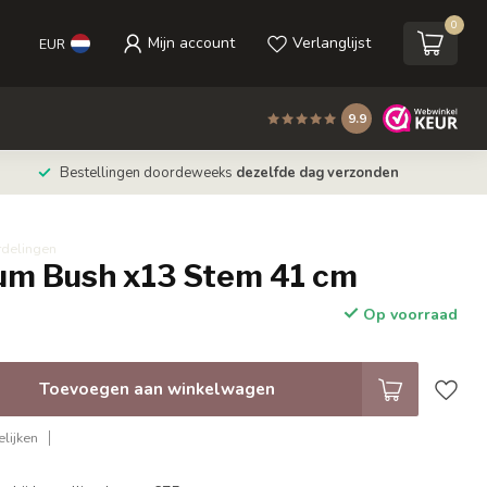
0
Mijn account
Verlanglijst
EUR
9.9
Bestellingen doordeweeks
dezelfde dag verzonden
rdelingen
um Bush x13 Stem 41 cm
Op voorraad
Toevoegen aan winkelwagen
lijken