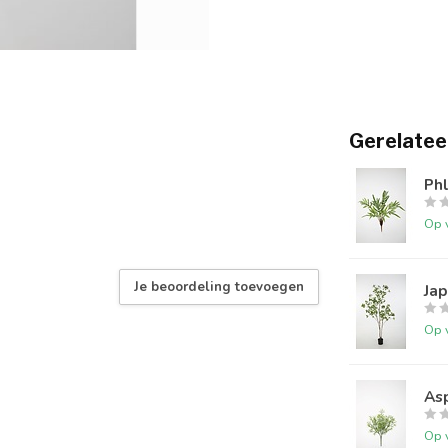
Gerelatee
Ph
Op 
Je beoordeling toevoegen
Ja
Op 
As
Op 