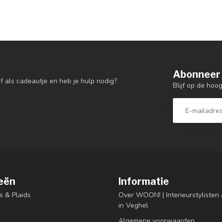
Abonneer 
f als cadeautje en heb je hulp nodig?
Blijf op de hoo
eën
Informatie
s & Plaids
Over WOON! | Interieurstyliste
in Veghel
Algemene voorwaarden