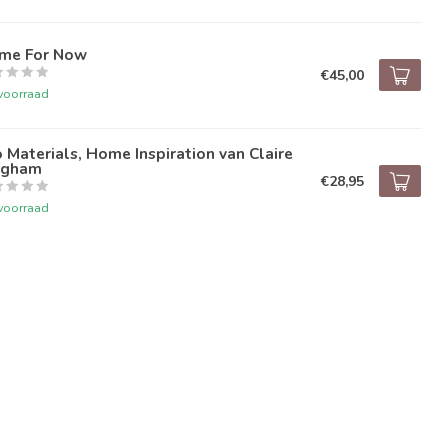
me For Now
€45,00
voorraad
 Materials, Home Inspiration van Claire
ngham
€28,95
voorraad