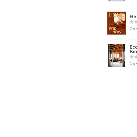
Ho
Op 
Eco
Bi
Op 