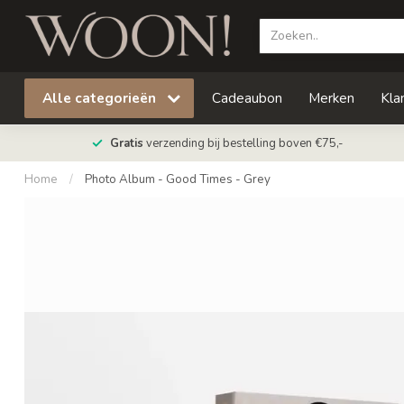
Alle categorieën
Cadeaubon
Merken
Kla
Gratis
verzending bij bestelling boven €75,-
Home
/
Photo Album - Good Times - Grey