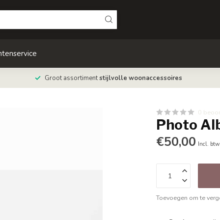
ntenservice
Groot assortiment
stijlvolle woonaccessoires
0 beoo
Photo Al
€50,00
Incl. btw
Toevoegen om te verge