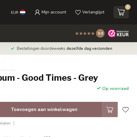
0
Mijn account
Verlanglijst
EUR
9.9
Bestellingen doordeweeks
dezelfde dag verzonden
rdelingen
bum - Good Times - Grey
Op voorraad
Toevoegen aan winkelwagen
lijken