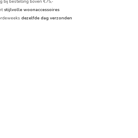
 bij bestelling boven €75,-
nt
stijlvolle woonaccessoires
oordeweeks
dezelfde dag verzonden