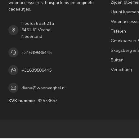
Zijden bloeme
woonaccessoires, huisparfums en originele
cadeautjes.
Uyuni kaarsen
Woonaccessoi
Hoofdstraat 21a
5461 JC Veghel
Tafelen
Nederland
Geurkaarsen 
Skogsberg & S
+31639586445
Buiten
Verlichting
+31639586445
diana@woonveghel.nl
KVK nummer:
92573657