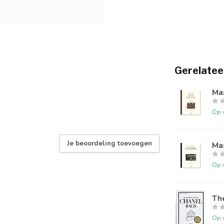
Gerelatee
Mas
Op 
Je beoordeling toevoegen
Mas
Op 
Th
Op 