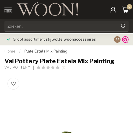
0
MENU
Bestellin
Groot assortiment
stijlvolle woonaccessoires
9.9
verzonde
Home
/
Plate Estela Mix Painting
Val Pottery Plate Estela Mix Painting
(0)
VAL POTTERY