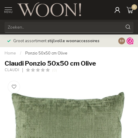
0
MENU
Bestellin
Groot assortiment
stijlvolle woonaccessoires
9.9
verzonde
Home
/
Ponzio 50x50 cm Olive
Claudi Ponzio 50x50 cm Olive
(0)
CLAUDI