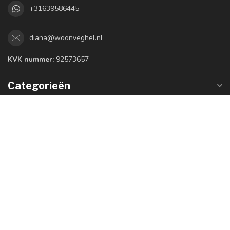
+31639586445
diana@woonveghel.nl
KVK nummer:
92573657
Categorieën
Informatie
Mijn account
€