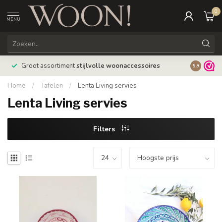
0
MENU
Bestellin
Groot assortiment
stijlvolle woonaccessoires
9.9
verzonde
Home
/
Tafelen
/
Lenta Living servies
Lenta Living servies
Filters