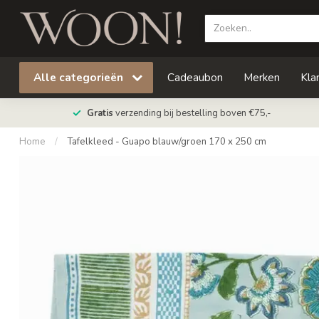
Alle categorieën
Cadeaubon
Merken
Kla
Gratis
verzending bij bestelling boven €75,-
Home
/
Tafelkleed - Guapo blauw/groen 170 x 250 cm