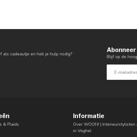
Abonneer 
f als cadeautje en heb je hulp nodig?
Blijf op de hoo
eën
Informatie
s & Plaids
Over WOON! | Interieurstyliste
in Veghel