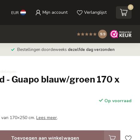
0
Mijn account
Verlanglijst
EUR
9.9
Bestellingen doordeweeks
dezelfde dag verzonden
rdelingen
d - Guapo blauw/groen 170 x
Op voorraad
d van 170×250 cm.
Lees meer
.
Toevoegen aan winkelwagen