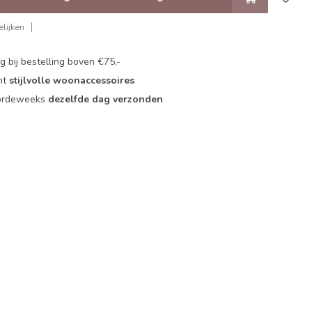
lijken
 bij bestelling boven €75,-
nt
stijlvolle woonaccessoires
oordeweeks
dezelfde dag verzonden