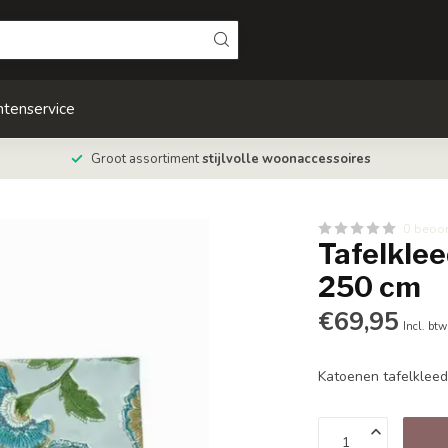
ntenservice
Groot assortiment
stijlvolle woonaccessoires
0 beoo
Tafelklee
250 cm
€69,95
Incl. btw
Katoenen tafelklee