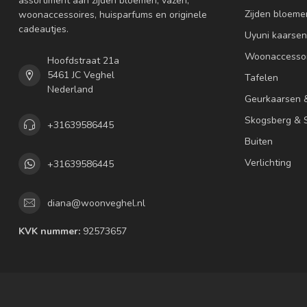
assortiment aan zijden bloemen, vazen,
Zijden bloeme
woonaccessoires, huisparfums en originele
cadeautjes.
Uyuni kaarsen
Woonaccessoi
Hoofdstraat 21a
5461 JC Veghel
Tafelen
Nederland
Geurkaarsen 
Skogsberg & S
+31639586445
Buiten
Verlichting
+31639586445
diana@woonveghel.nl
KVK nummer:
92573657