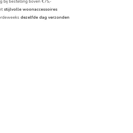
 bij bestelling boven €75,-
nt
stijlvolle woonaccessoires
oordeweeks
dezelfde dag verzonden