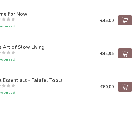
me For Now
€45,00
voorraad
 Art of Slow Living
€44,95
voorraad
 Essentials - Falafel Tools
€60,00
voorraad