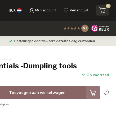
0
Mijn account
Verlanglijst
EUR
9.9
Bestellingen doordeweeks
dezelfde dag verzonden
rdelingen
tials -Dumpling tools
Op voorraad
Toevoegen aan winkelwagen
lijken