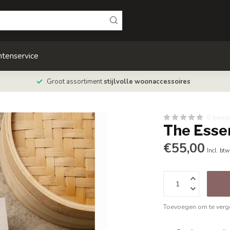
ntenservice
Groot assortiment
stijlvolle woonaccessoires
0 beoo
The Essen
€55,00
Incl. btw
Toevoegen om te verge