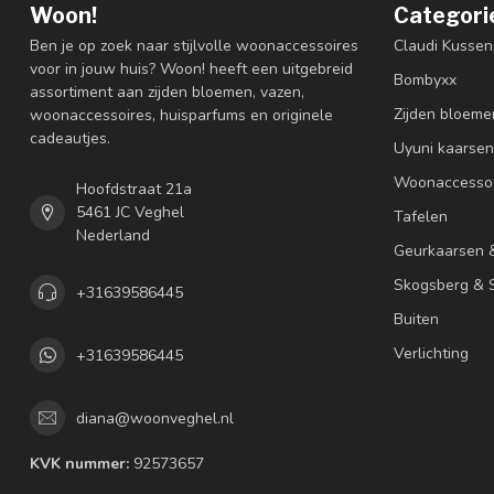
Woon!
Categori
Ben je op zoek naar stijlvolle woonaccessoires
Claudi Kussen
voor in jouw huis? Woon! heeft een uitgebreid
Bombyxx
assortiment aan zijden bloemen, vazen,
Zijden bloeme
woonaccessoires, huisparfums en originele
cadeautjes.
Uyuni kaarsen
Woonaccessoi
Hoofdstraat 21a
5461 JC Veghel
Tafelen
Nederland
Geurkaarsen 
Skogsberg & S
+31639586445
Buiten
Verlichting
+31639586445
diana@woonveghel.nl
KVK nummer:
92573657