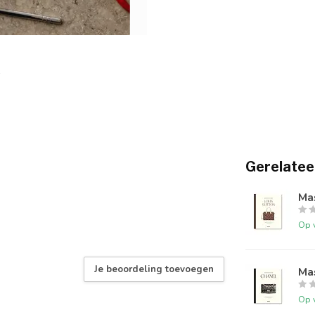
Gerelatee
Mas
Op 
Je beoordeling toevoegen
Mas
Op 