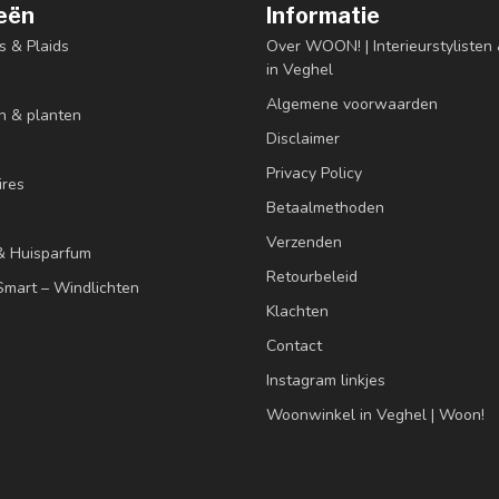
eën
Informatie
s & Plaids
Over WOON! | Interieurstyliste
in Veghel
Algemene voorwaarden
n & planten
Disclaimer
Privacy Policy
res
Betaalmethoden
Verzenden
& Huisparfum
Retourbeleid
mart – Windlichten
Klachten
Contact
Instagram linkjes
Woonwinkel in Veghel | Woon!