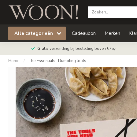
Alle categorieën
Cadeaubon
Merken
Kla
Gratis
verzending bij bestelling boven €75,-
Home
/
The Essentials -Dumpling tools