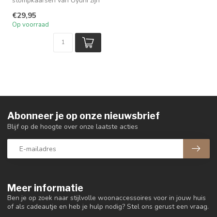
stompkaarsen van Uyuni zijn
een echte aanwinst voor...
€29,95
Op voorraad
Abonneer je op onze nieuwsbrief
Blijf op de hoogte over onze laatste acties
Meer informatie
Ben je op zoek naar stijlvolle woonaccessoires voor in jouw huis
of als cadeautje en heb je hulp nodig? Stel ons gerust een vraag.