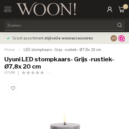
0
MENU
Bestellin
Groot assortiment
stijlvolle woonaccessoires
9.9
verzonde
Home
/
LED stompkaars- Grijs -rustiek- Ø7,8x 20 cm
Uyuni LED stompkaars- Grijs -rustiek-
Ø7,8x 20 cm
(0)
UYUNI