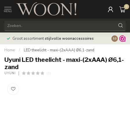
0
MENU
Bestellin
Groot assortiment
stijlvolle woonaccessoires
9.9
verzonde
Home
/
LED theelicht - maxi-(2xAAA) Ø6,1-zand
Uyuni LED theelicht - maxi-(2xAAA) Ø6,1-
zand
(0)
UYUNI