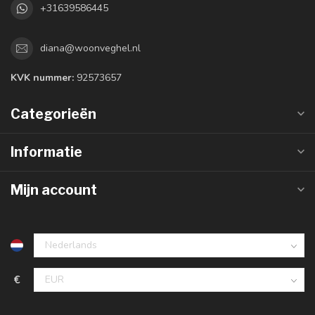
+31639586445
diana@woonveghel.nl
KVK nummer:
92573657
Categorieën
Informatie
Mijn account
€