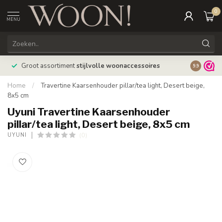
0
MENU
Bestellin
Groot assortiment
stijlvolle woonaccessoires
9.9
verzonde
Home
/
Travertine Kaarsenhouder pillar/tea light, Desert beige,
8x5 cm
Uyuni Travertine Kaarsenhouder
pillar/tea light, Desert beige, 8x5 cm
(0)
UYUNI