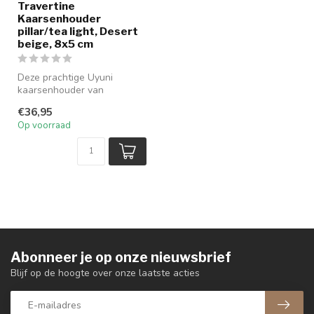
Travertine
Kaarsenhouder
pillar/tea light, Desert
beige, 8x5 cm
Deze prachtige Uyuni
kaarsenhouder van
travertine is een echt
€36,95
pronkstuk voor op ...
Op voorraad
Abonneer je op onze nieuwsbrief
Blijf op de hoogte over onze laatste acties