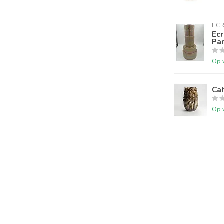
ECR
Ecr
Par
Op 
Ca
Op 