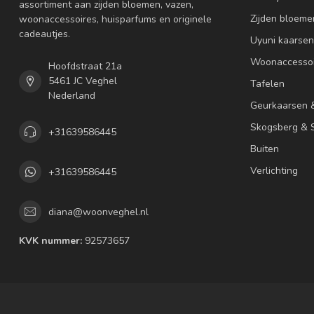
assortiment aan zijden bloemen, vazen,
Zijden bloeme
woonaccessoires, huisparfums en originele
cadeautjes.
Uyuni kaarsen
Woonaccessoi
Hoofdstraat 21a
5461 JC Veghel
Tafelen
Nederland
Geurkaarsen 
Skogsberg & S
+31639586445
Buiten
Verlichting
+31639586445
diana@woonveghel.nl
KVK nummer:
92573657