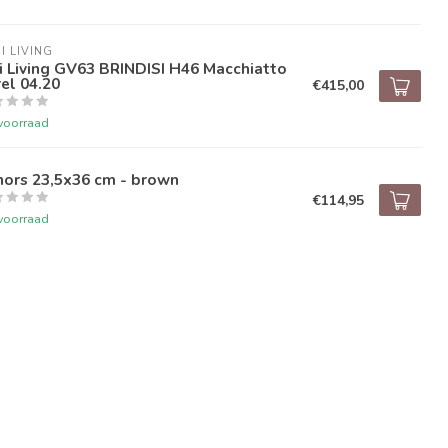
I LIVING
i Living GV63 BRINDISI H46 Macchiatto
el 04.20
€415,00
voorraad
hors 23,5x36 cm - brown
€114,95
voorraad