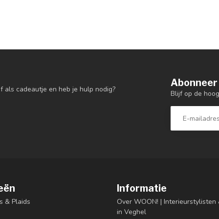
Abonneer 
f als cadeautje en heb je hulp nodig?
Blijf op de hoo
eën
Informatie
s & Plaids
Over WOON! | Interieurstyliste
in Veghel