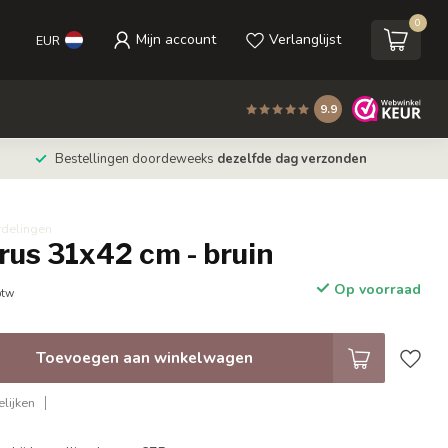
0
Mijn account
Verlanglijst
EUR
9.9
Bestellingen doordeweeks
dezelfde dag verzonden
rdelingen
rus 31x42 cm - bruin
Op voorraad
btw
Toevoegen aan winkelwagen
lijken