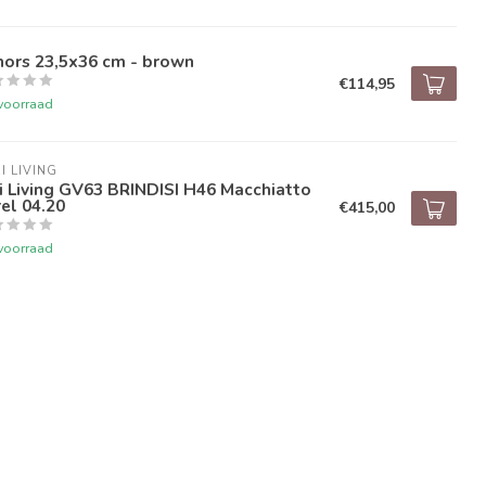
hors 23,5x36 cm - brown
€114,95
voorraad
I LIVING
i Living GV63 BRINDISI H46 Macchiatto
el 04.20
€415,00
voorraad