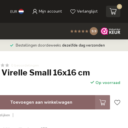
0
Mijn account
Verlanglijst
EUR
9.9
Bestellingen doordeweeks
dezelfde dag verzonden
0 beoordelingen
Virelle Small 16x16 cm
Op voorraad
Toevoegen aan winkelwagen
lijken