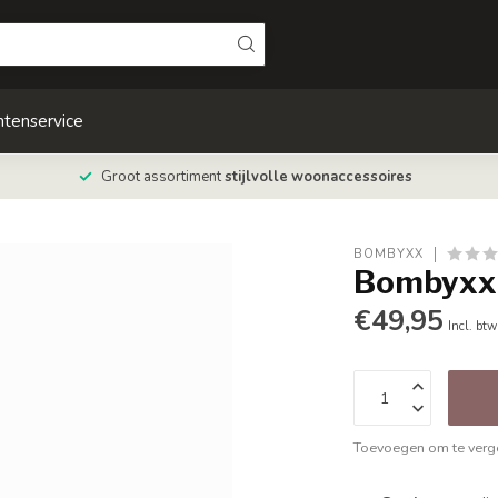
ntenservice
Groot assortiment
stijlvolle woonaccessoires
BOMBYXX
Bombyxx 
€49,95
Incl. btw
Toevoegen om te verge