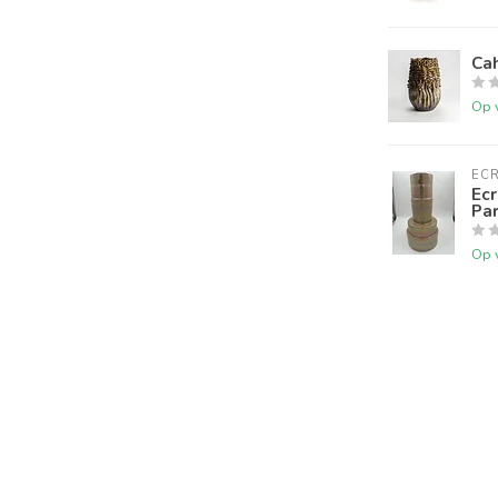
Ca
Op 
ECR
Ecr
Par
Op 