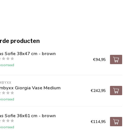
rde producten
s Sofie 38x47 cm - brown
€94,95
voorraad
MBYXX
mbyxx Giorgia Vase Medium
€242,95
voorraad
s Sofie 36x61 cm - brown
€114,95
voorraad