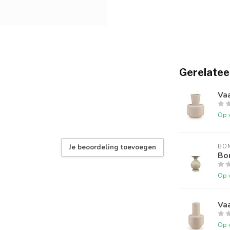
Gerelatee
Vaa
Op 
Je beoordeling toevoegen
BO
Bo
Op 
Vaa
Op 