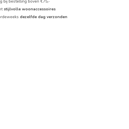
 bij bestelling boven €75,-
nt
stijlvolle woonaccessoires
oordeweeks
dezelfde dag verzonden