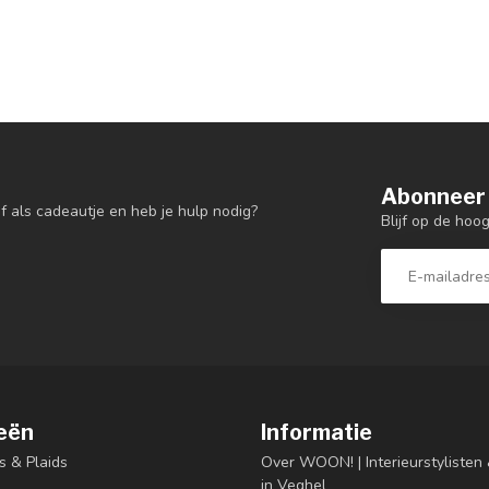
Abonneer 
f als cadeautje en heb je hulp nodig?
Blijf op de hoo
eën
Informatie
s & Plaids
Over WOON! | Interieurstyliste
in Veghel