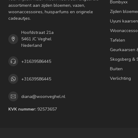
Bombyxx
assortiment aan zijden bloemen, vazen,
Zijden bloeme
woonaccessoires, huisparfums en originele
cadeautjes.
Uyuni kaarsen
Woonaccessoi
Hoofdstraat 21a
5461 JC Veghel
Tafelen
Nederland
Geurkaarsen 
Skogsberg & S
+31639586445
Buiten
Verlichting
+31639586445
diana@woonveghel.nl
KVK nummer:
92573657