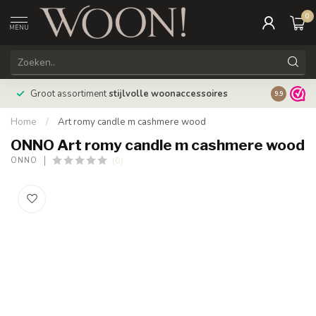
0
MENU
Bestellin
Groot assortiment
stijlvolle woonaccessoires
9.9
verzonde
Home
/
Art romy candle m cashmere wood
ONNO Art romy candle m cashmere wood
(0)
ONNO