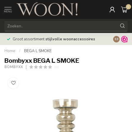
0
MENU
Bestellin
Groot assortiment
stijlvolle woonaccessoires
9.9
verzonde
Home
/
BEGA L SMOKE
Bombyxx BEGA L SMOKE
(0)
BOMBYXX