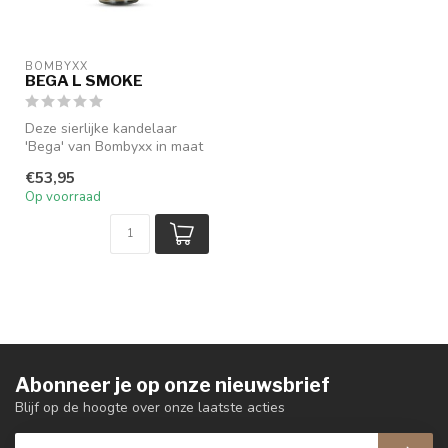
BOMBYXX
BEGA L SMOKE
Deze sierlijke kandelaar
'Bega' van Bombyxx in maat
L is een prachtig
€53,95
decoraties...
Op voorraad
Abonneer je op onze nieuwsbrief
Blijf op de hoogte over onze laatste acties