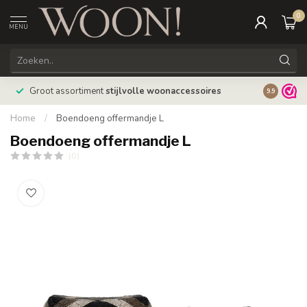
0
MENU
Bestellin
Groot assortiment
stijlvolle woonaccessoires
9.9
verzonde
Home
/
Boendoeng offermandje L
Boendoeng offermandje L
(0)